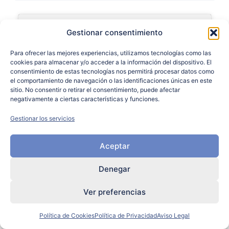
Gestionar consentimiento
Para ofrecer las mejores experiencias, utilizamos tecnologías como las
Haz clic en «Estoy de acuerdo» para
cookies para almacenar y/o acceder a la información del dispositivo. El
activar Vimeo
consentimiento de estas tecnologías nos permitirá procesar datos como
el comportamiento de navegación o las identificaciones únicas en este
Política de Cookies
sitio. No consentir o retirar el consentimiento, puede afectar
negativamente a ciertas características y funciones.
Estoy de acuerdo
Gestionar los servicios
Aceptar
Denegar
Ver preferencias
Política de Cookies
Política de Privacidad
Aviso Legal